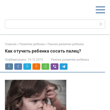
Перейти
МИР МАМ
к
Портал для настоящих мам
контенту
Поиск:
Главная
»
Развитие ребенка
»
Раннее развитие ребенка
Как отучить ребенка сосать палец?
Опубликовано:
15.12.2013
Раннее развитие ребенка