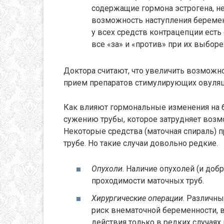
содержащие гормона эстрогена, н
возможность наступления беременн
у всех средств контрацепции есть 
все «за» и «против» при их выборе
Доктора считают, что увеличить возможн
прием препаратов стимулирующих овуля
Как влияют гормональные изменения на 
сужению трубы, которое затрудняет возм
Некоторые средства (маточная спираль) п
трубе. Но такие случаи довольно редкие.
Опухоли
. Наличие опухолей (и до
проходимости маточных труб.
Хирургические операции
. Различн
риск внематочной беременности, в
действия только в редких случаях