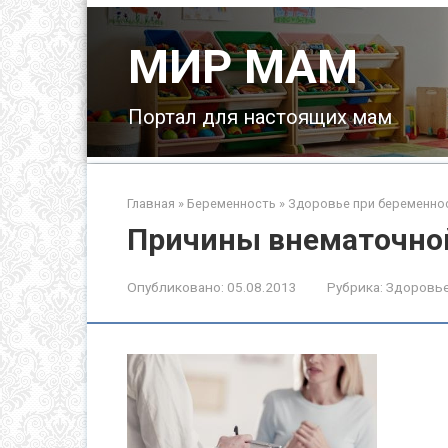
Перейти
к
МИР МАМ
контенту
Портал для настоящих мам
Главная
»
Беременность
»
Здоровье при беременно
Причины внематочно
Опубликовано:
05.08.2013
Рубрика:
Здоровье