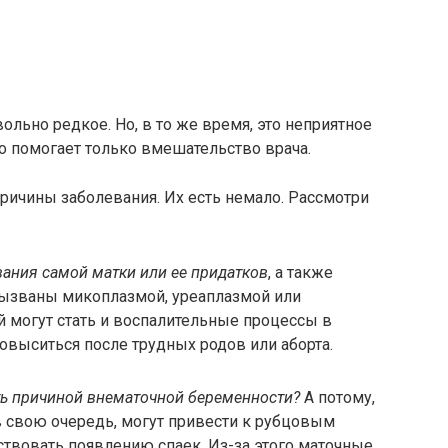
льно редкое. Но, в то же время, это неприятное
го помогает только вмешательство врача.
ричины заболевания. Их есть немало. Рассмотри
ания самой матки или ее придатков
, а также
вызваны микоплазмой, уреаплазмой или
 могут стать и воспалительные процессы в
повыситься после трудных родов или аборта.
ть причиной внематочной беременности?
А потому,
в свою очередь, могут привести к рубцовым
ствовать появлению спаек. Из-за этого маточные