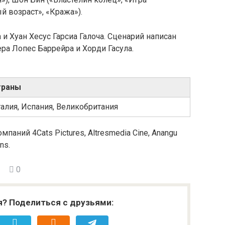
й возраст», «Кража»).
 Хуан Хесус Гарсиа Галоча. Сценарий написан
ра Лопес Баррейра и Хорди Гасула.
траны
алия, Испания, Великобритания
ний 4Cats Pictures, Altresmedia Cine, Anangu
ns.
0
я? Поделиться с друзьями: