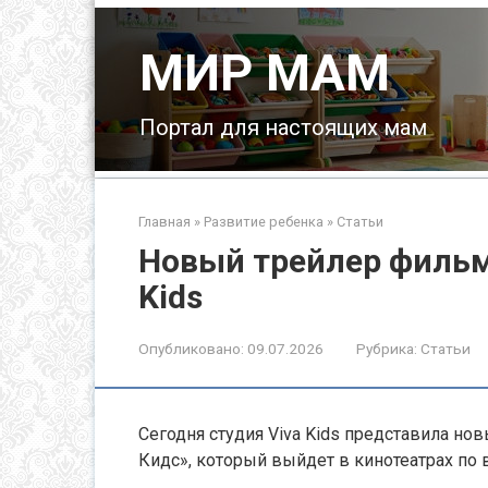
Перейти
к
МИР МАМ
контенту
Портал для настоящих мам
Главная
»
Развитие ребенка
»
Статьи
Новый трейлер фильм
Kids
Опубликовано:
09.07.2026
Рубрика:
Статьи
Сегодня студия Viva Kids представила н
Кидс», который выйдет в кинотеатрах по 