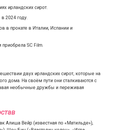
ях ирландских сирот.
в 2024 году.
в в прокате в Италии, Испании и
приобрела SC Film.
ешествии двух ирландских сирот, которые на
го дома. На своём пути они сталкиваются с
давая необычные дружбы и переживая
остав
ак Алиша Вейр (известная по «Матильде»),
), Шон Бин («Властелин колец», «Игра