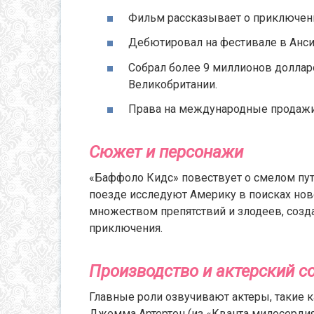
Фильм рассказывает о приключени
Дебютировал на фестивале в Анси 
Собрал более 9 миллионов долларо
Великобритании.
Права на международные продажи 
Сюжет и персонажи
«Баффоло Кидс» повествует о смелом пут
поезде исследуют Америку в поисках ново
множеством препятствий и злодеев, соз
приключения.
Производство и актерский с
Главные роли озвучивают актеры, такие к
Джемма Артертон (из «Кванта милосердия»