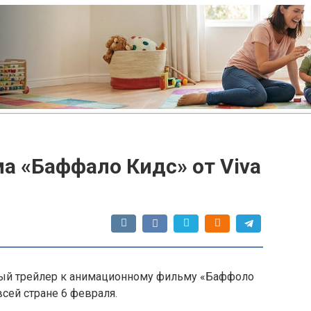
а «Баффало Кидс» от Viva
овый трейлер к анимационному фильму «Баффоло
всей стране 6 февраля.