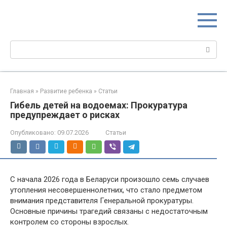
Перейти
МИР МАМ
к
Портал для настоящих мам
контенту
Поиск:
Главная
»
Развитие ребенка
»
Статьи
Гибель детей на водоемах: Прокуратура
предупреждает о рисках
Опубликовано:
09.07.2026
Статьи
С начала 2026 года в Беларуси произошло семь случаев
утопления несовершеннолетних, что стало предметом
внимания представителя Генеральной прокуратуры.
Основные причины трагедий связаны с недостаточным
контролем со стороны взрослых.