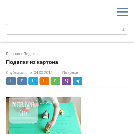
Перейти
МИР МАМ
к
Портал для настоящих мам
контенту
Поиск:
Главная
»
Поделки
Поделки из картона
Опубликовано:
04.03.2015
Поделки