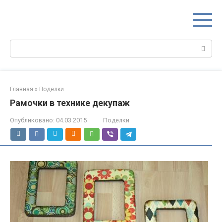
Перейти
МИР МАМ
к
Портал для настоящих мам
контенту
Поиск:
Главная
»
Поделки
Рамочки в технике декупаж
Опубликовано:
04.03.2015
Поделки