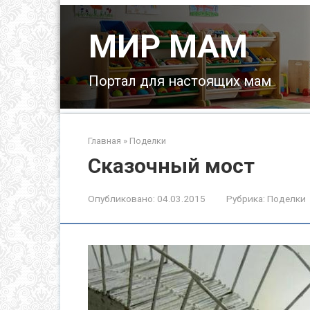
Перейти
к
МИР МАМ
контенту
Портал для настоящих мам
Главная
»
Поделки
Сказочный мост
Опубликовано:
04.03.2015
Рубрика:
Поделки