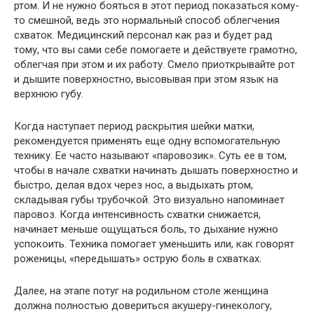
ртом. И не нужно бояться в этот период показаться кому-
то смешной, ведь это нормальный способ облегчения
схваток. Медицинский персонал как раз и будет рад
тому, что вы сами себе помогаете и действуете грамотно,
облегчая при этом и их работу. Смело приоткрывайте рот
и дышите поверхностно, высовывая при этом язык на
верхнюю губу.
Когда наступает период раскрытия шейки матки,
рекомендуется применять еще одну вспомогательную
технику. Ее часто называют «паровозик». Суть ее в том,
чтобы в начале схватки начинать дышать поверхностно и
быстро, делая вдох через нос, а выдыхать ртом,
складывая губы трубочкой. Это визуально напоминает
паровоз. Когда интенсивность схватки снижается,
начинает меньше ощущаться боль, то дыхание нужно
успокоить. Техника помогает уменьшить или, как говорят
роженицы, «передышать» острую боль в схватках.
Далее, на этапе потуг на родильном столе женщина
должна полностью довериться акушеру-гинекологу,