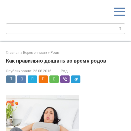
Перейти
МИР МАМ
к
Портал для настоящих мам
контенту
Поиск:
Главная
»
Беременность
»
Роды
Как правильно дышать во время родов
Опубликовано:
25.08.2015
Роды