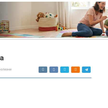
ка
болезни