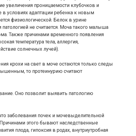
вие увеличения проницаемости клубочков и
е в условиях адаптации ребенка к новым
яется физиологической. Белок в урине
патологией не считается. Моча такого малыша
рма. Также причинами временного появления
окая температура тела, аллергия,
йствие солнечных лучей).
ения крохи на свет в моче остаются только следы
повышенным, то протеинурию считают
вание. Оно позволит выявить патологию
 что заболевания почек и мочевыделительной
. Причинами этого бывают наследственные
вития плода, гипоксия в родах, внутриутробная