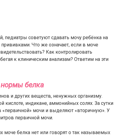
, педиатры советуют сдавать мочу ребёнка на
д прививками. Что же означает, если в моче
свидетельствовать? Как контролировать
ибегая к клиническим анализам? Ответим на эти
 нормы белка
инов и других веществ, ненужных организму.
й кислоте, индикане, аммонийных солях. За сутки
в «первичной» мочи и выделяют «вторичную». У
литров первичной мочи.
их моче белка нет или говорят о так называемых