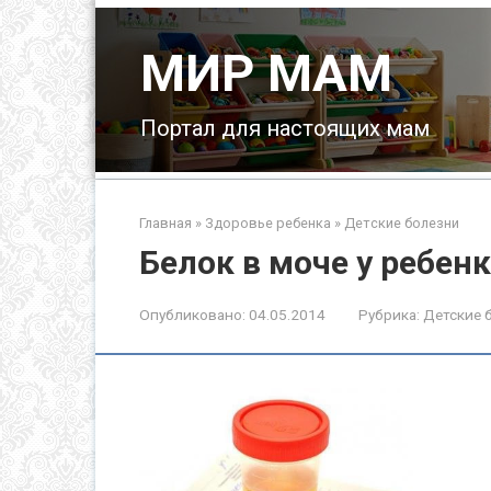
Перейти
к
МИР МАМ
контенту
Портал для настоящих мам
Главная
»
Здоровье ребенка
»
Детские болезни
Белок в моче у ребен
Опубликовано:
04.05.2014
Рубрика:
Детские 