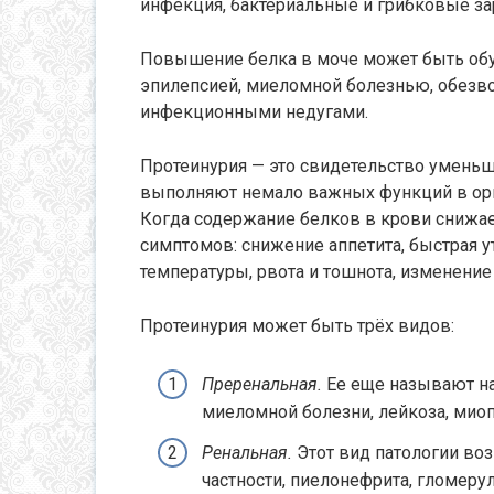
инфекция, бактериальные и грибковые за
Повышение белка в моче может быть обу
эпилепсией, миеломной болезнью, обез
инфекционными недугами.
Протеинурия — это свидетельство уменьш
выполняют немало важных функций в орг
Когда содержание белков в крови снижае
симптомов: снижение аппетита, быстрая 
температуры, рвота и тошнота, изменение
Протеинурия может быть трёх видов:
Преренальная.
Ее еще называют н
миеломной болезни, лейкоза, миоп
Ренальная.
Этот вид патологии воз
частности, пиелонефрита, гломеру