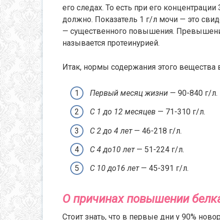
его следах. То есть при его концентрации
должно. Показатель 1 г/л мочи — это сви
— существенного повышения. Превышени
называется протеинурией.
Итак, нормы содержания этого вещества 
Первый месяц жизни
— 90-840 г/л.
С 1 до 12 месяцев
— 71-310 г/л.
С 2 до 4 лет
— 46-218 г/л.
С 4 до10 лет
— 51-224 г/л.
С 10 до16 лет
— 45-391 г/л.
О причинах повышении белк
Стоит знать, что в первые дни у 90% но