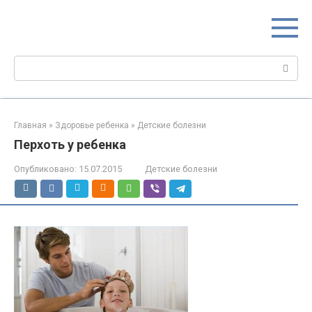
Перейти
МИР МАМ
к
Портал для настоящих мам
контенту
Поиск:
Главная
»
Здоровье ребенка
»
Детские болезни
Перхоть у ребенка
Опубликовано:
15.07.2015
Детские болезни