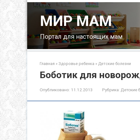
Перейти
к
МИР МАМ
контенту
Портал для настоящих мам
Главная
»
Здоровье ребенка
»
Детские болезни
Боботик для новоро
Опубликовано:
11.12.2013
Рубрика:
Детские 