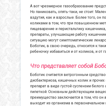
А вот чрезмерное газообразование предс
Но паниковать, опять-таки, не стоит. Мал
вздутия, как и взрослые. Более того, он п
коликами в том, что при повышенном ме
пищеварение и перистальтику кишечника,
препараты, улучшающие работу кишечник
ситуацию могут симптоматические лекарс
Боботик, в свою очередь, относится к т
ребеночку избавиться и от коликов, и от г
Что представляет собой Боб
Боботик считается ветрогонным средств
дисбактериоза, кишечных колик и прочих
препарат в виде густой суспензии белого
пипеткой. Основным действующим веществ
преимущество заключается в том, что он
выходит из организма в первоначальном 