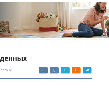
жденных
болезни