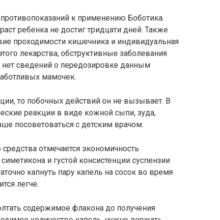
 противопоказаний к применению Боботика.
зраст ребенка не достиг тридцати дней. Также
твие проходимости кишечника и индивидуальная
того лекарства, обструктивные заболевания
 нет сведений о передозировке данным
заботливых мамочек.
ции, то побочных действий он не вызывает. В
еские реакции в виде кожной сыпи, зуда,
ше посоветоваться с детским врачом.
 средства отмечается экономичность
 симетикона и густой консистенции суспензии
таточно капнуть пару капель на сосок во время
тся легче.
лтать содержимое флакона до получения
ходимое количество капель, нужно держать