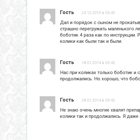
Гость
24.12.2013 в 05:43
Дал и порядок с сыном не прокатыв
страшно перегружать маленького ле
боботик 4 раза как по инструкции. Р
колики как были так и были.
Гость
18.01.2014 в 05:43
Нас при коликах только боботик и с
продолжались. Но хорошо, что бобо
Гость
28.01.2014 в 05:43
Не знаю очень многие хвалят препар
колики так и продолжались. Я даже