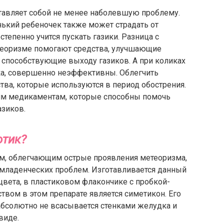
тавляет собой не менее наболевшую проблему.
енький ребеночек также может страдать от
остепенно учится пускать газики. Разница с
теоризме помогают средства, улучшающие
 способствующие выходу газиков. А при коликах
а, совершенно неэффективны. Облегчить
тва, которые используются в период обострения.
аким медикаментам, которые способны помочь
азиков.
отик?
ом, облегчающим острые проявления метеоризма,
 младенческих проблем. Изготавливается данный
 цвета, в пластиковом флакончике с пробкой-
ом в этом препарате является симетикон. Его
 абсолютно не всасывается стенками желудка и
виде.