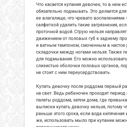
Что касается купания девочек, то в нем 
обязательно подмывать. Это делается для 
ее влагалище, что чревато воспалениями.
салфеткой удалить такие загрязнения, ес
проточной водой. Струю нельзя направлять
движением от половых губ к заднему про
и ватным тампоном, смоченным в настое 
складочки между ногами нельзя. Также п
для подмывания. Его можно использовать
слизистые оболочки половых органов, п
не стоит с ним переусердствовать.
Купать девочку после роддома первый ра
на свет. Ведь ребеночек проходит период
палаты роддома, затем дома, где привык
выписки купать девочку нельзя, потому ч
раньше этого срока, если вода кипяченая 
же, использовать мыло при купании можн