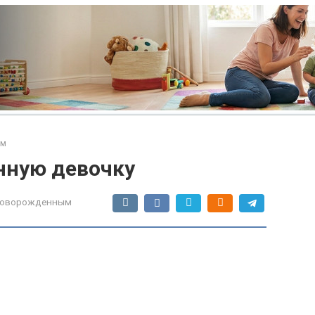
ым
нную девочку
 новорожденным