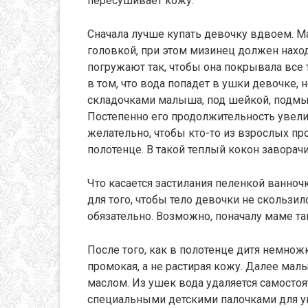
пересушивает кожу.
Сначала лучше купать девочку вдвоем. Ма
головкой, при этом мизинец должен нахо
погружают так, чтобы она покрывала все 
в том, что вода попадет в ушки девочке, 
складочками малыша, под шейкой, подмы
Постепенно его продолжительность увелич
желательно, чтобы кто-то из взрослых п
полотенце. В такой теплый кокон заворач
Что касается застилания пеленкой ванноч
для того, чтобы тело девочки не скользи
обязательно. Возможно, поначалу маме та
После того, как в полотенце дитя немнож
промокая, а не растирая кожу. Далее ма
маслом. Из ушек вода удаляется самост
специальными детскими палочками для у