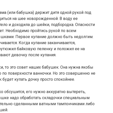
ма (или бабушка) держит дитя одной рукой под
диться на шее новорожденной. В воду ее
тело и доходила до шейки, подбородка. Опасности
нет. Необходимо пройтись рукой по всем
шками. Первое купание должно быть недолгим.
ивается. Когда купание заканчивается,
роутюжил байковую пеленку и положил ее на
ивают девочку после купания.
ки, то это совет наших бабушек. Она нужна якобы
ло по поверхности ванночки. Но это совершенно не
к будет купать дочку просто спокойнее.
ко обсушится, его нужно аккуратно вытереть,
лышке надо обработать складочки специальным
оятельно сделанными ватными тампончиками либо
шей.