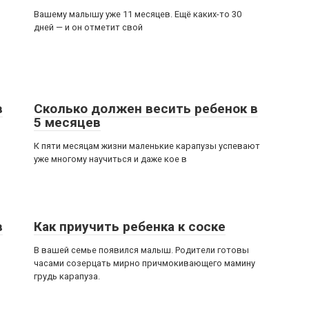
Вашему малышу уже 11 месяцев. Ещё каких-то 30
дней — и он отметит свой
в
Сколько должен весить ребенок в
5 месяцев
К пяти месяцам жизни маленькие карапузы успевают
уже многому научиться и даже кое в
в
Как приучить ребенка к соске
В вашей семье появился малыш. Родители готовы
часами созерцать мирно причмокивающего мамину
грудь карапуза.