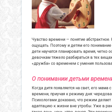
Чувство времени — понятие абстрактное.
ощущать. Поэтому и детям его понимание 
дети научатся планировать время, четко 
девочкам тяжело разбираться в тех вещах,
«дружба» со временем с умения пользоват
О понимании детьми времен
Когда дитя появляется на свет, его мама 
времени, приучая к режиму дня: чередова
Психологами доказано, что режим делает
адаптацию к жизни вне утробы. Уже в ра
такое день, ночь, утро, вечер. Эти време