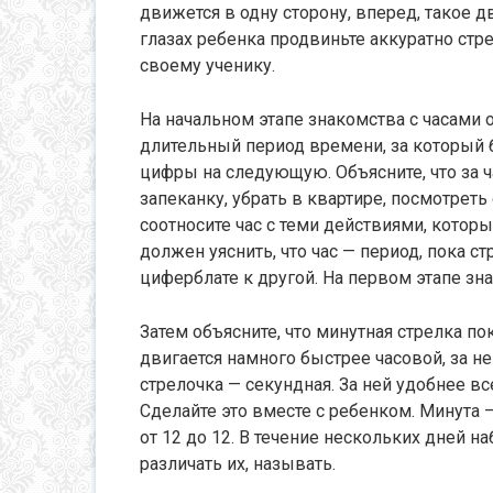
движется в одну сторону, вперед, такое д
глазах ребенка продвиньте аккуратно стр
своему ученику.
На начальном этапе знакомства с часами о
длительный период времени, за который 
цифры на следующую. Объясните, что за ч
запеканку, убрать в квартире, посмотреть 
соотносите час с теми действиями, котор
должен уяснить, что час — период, пока с
циферблате к другой. На первом этапе зна
Затем объясните, что минутная стрелка п
двигается намного быстрее часовой, за н
стрелочка — секундная. За ней удобнее в
Сделайте это вместе с ребенком. Минута 
от 12 до 12. В течение нескольких дней н
различать их, называть.