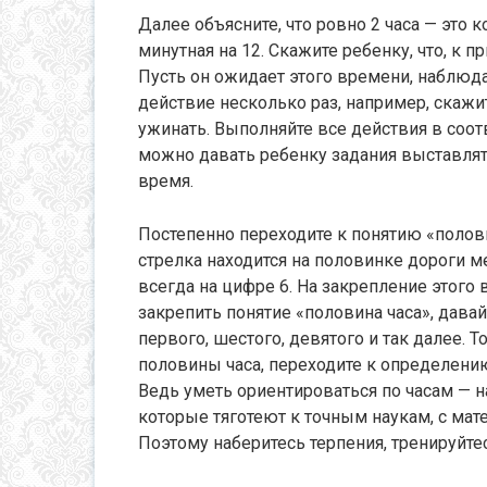
Далее объясните, что ровно 2 часа — это к
минутная на 12. Скажите ребенку, что, к п
Пусть он ожидает этого времени, наблюда
действие несколько раз, например, скажите
ужинать. Выполняйте все действия в соот
можно давать ребенку задания выставлят
время.
Постепенно переходите к понятию «половин
стрелка находится на половинке дороги ме
всегда на цифре 6. На закрепление этого
закрепить понятие «половина часа», дава
первого, шестого, девятого и так далее. Т
половины часа, переходите к определению 
Ведь уметь ориентироваться по часам — н
которые тяготеют к точным наукам, с мат
Поэтому наберитесь терпения, тренируйте