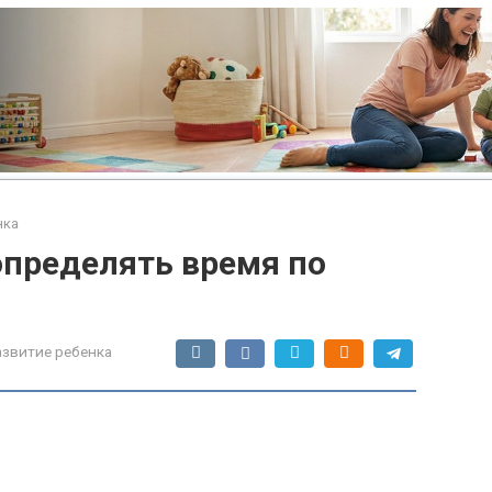
нка
определять время по
азвитие ребенка