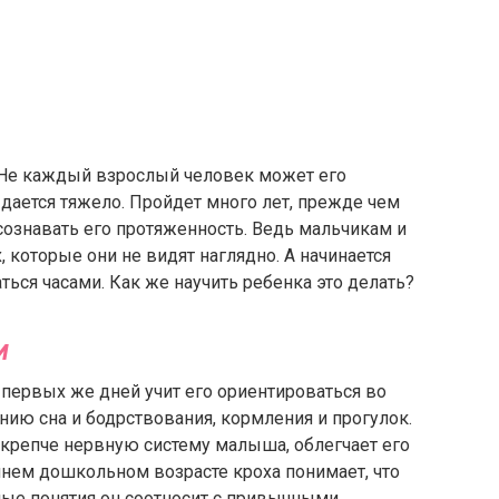
 Не каждый взрослый человек может его
дается тяжело. Пройдет много лет, прежде чем
осознавать его протяженность. Ведь мальчикам и
 которые они не видят наглядно. А начинается
ься часами. Как же научить ребенка это делать?
и
с первых же дней учит его ориентироваться во
нию сна и бодрствования, кормления и прогулок.
 крепче нервную систему малыша, облегчает его
ннем дошкольном возрасте кроха понимает, что
нные понятия он соотносит с привычными