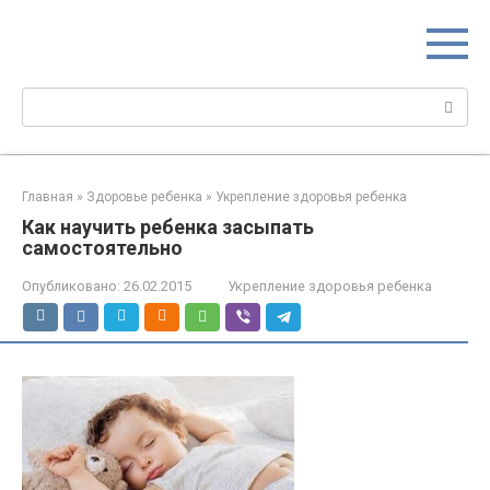
Перейти
МИР МАМ
к
Портал для настоящих мам
контенту
Поиск:
Главная
»
Здоровье ребенка
»
Укрепление здоровья ребенка
Как научить ребенка засыпать
самостоятельно
Опубликовано:
26.02.2015
Укрепление здоровья ребенка