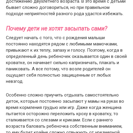
достижению двухлетнего возраста. В это время с детьми
бывает сложно договориться, но при правильном
подходе неприятностей разного рода удастся избежать.
Почему дети не хотят засыпать сами?
Следует начать с того, что с рождения малыши
постоянно находятся рядом с любимыми мамочками,
привыкают к их теплу, запаху и голосу. Поэтому, когда в
определенный день ребеночек оказывается один в своей
кроватке, он начинает сильно капризничать, плакать и
паниковать. А все потому, что возле родителей он
ощущает себя полностью защищенным от любых
невзгод.
Особенно сложно приучить отдыхать самостоятельно
деток, которые постоянно засыпают у мамы на руках во
время кормления грудью или игр. Даже когда женщина
пытается осторожно переложить кроху в кроватку, то
сталкивается со слезами и криками. Если с раннего
возраста баловать ребеночка собственным вниманием,
то ему будет крайне сложно отвыкнуть от чрезмерной