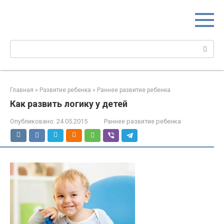
Перейти
МИР МАМ
к
Портал для настоящих мам
контенту
Поиск:
Главная
»
Развитие ребенка
»
Раннее развитие ребенка
Как развить логику у детей
Опубликовано:
24.05.2015
Раннее развитие ребенка