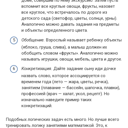
доме, совершив по нему экскурсию. Затем пусть
вспомнит все круглые овощи, фрукты, назовет
все круглое, что встречалось по дороге из
детского сада (светофор, цветы, солнце, урны).
Аналогично можно давать задания на предметы
и объекты определенного цвета.
Обобщение.
Взрослый называет ребенку объекты
(яблоко, груша, слива), а малыш должен их
обобщить словом «фрукты». Аналогично можно
называть игрушки, овощи, мебель, цвета и другое.
Конкретизация.
Дайте задание сыну иди дочке
назвать слово, которое ассоциируется со
временем года (лето — жара, цветы, речка),
занятием (плавание — бассейн, шапочка, плавки),
профессией (врач — халат, укол, рецепт). Но
изначально наведите пример таких
конкретизаций.
Подобных логических задач есть много. Но лучше всего
тренировать логику занятиями математикой. Это, к