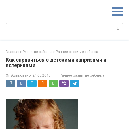
Перейти
МИР МАМ
к
Портал для настоящих мам
контенту
Поиск:
Главная
»
Развитие ребенка
»
Раннее развитие ребенка
Как справиться с детскими капризами и
истериками
Опубликовано:
24.05.2015
Раннее развитие ребенка