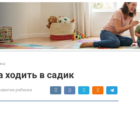
нка
а ходить в садик
азвитие ребенка