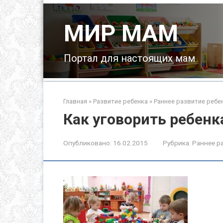
Перейти
к
МИР МАМ
контенту
Портал для настоящих мам
Главная
»
Развитие ребенка
»
Раннее развитие ребе
Как уговорить ребенк
Опубликовано:
16.02.2015
Рубрика:
Раннее р