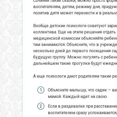
Сочиняя такие сказки, можно просто фор
воспитателям, детям, режиму дня, приду
позитив дитя может перенести и в реаль
Вообще детские психологи советуют зара
коллектива. Еще на этапе решения отдат
медицинской комиссии объясняйте ребенку
там занимаются. Объясните, что в учрежде
несколько дней до первого посещения сад
будущую группу. Можно погулять с ребенк
дальнейшем такие прогулки будут ежедн
А еще психологи дают родителям такие 
Объясните малышу, что садик — важ
мамой. Каждый идет на свою.
Если в раздевалке при расставании
воспитателем сразу успокаивается,