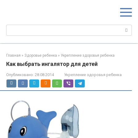
Перейти
МИР МАМ
к
Портал для настоящих мам
контенту
Поиск:
Главная
»
Здоровье ребенка
»
Укрепление здоровья ребенка
Как выбрать ингалятор для детей
Опубликовано:
28.08.2014
Укрепление здоровья ребенка