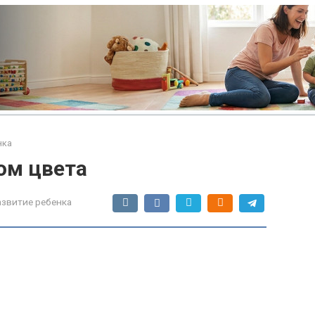
нка
ом цвета
азвитие ребенка