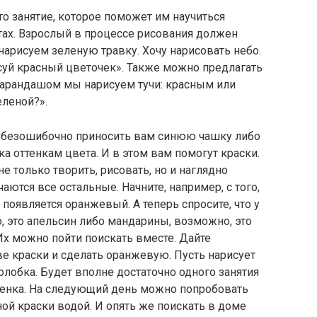
то занятие, которое поможет им научиться
ах. Взрослый в процессе рисования должен
нарисуем зеленую травку. Хочу нарисовать небо.
исуй красный цветочек». Также можно предлагать
арандашом мы нарисуем тучи: красным или
еленой?».
т безошибочно приносить вам синюю чашку либо
а оттенкам цвета. И в этом вам помогут краски.
 только творить, рисовать, но и наглядно
аются все остальные. Начните, например, с того,
появляется оранжевый. А теперь спросите, что у
, это апельсин либо мандарины, возможно, это
Их можно пойти поискать вместе. Дайте
 краски и сделать оранжевую. Пусть нарисует
лобка. Будет вполне достаточно одного занятия
ттенка. На следующий день можно попробовать
ой краски водой. И опять же поискать в доме