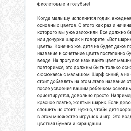
фиолетовые и голубые!
Когда малышу исполнится годик, ежедне
основных цветов. С этого как раз и начин
которого вы уже заложили. Все должно б
или дочурке шарик и говорите: «Вот шарик
цвета». Конечно же, дитя не будет даже п
название и сочетание цвета постепенно б
везде. На прогулке называйте цвет машин,
повторимся, это должны быть только осно
сюсюкаясь с малышом. Шарф синий, а не 
стоит добавлять на этом этапе названия 
после усвоения вашим ребенком основных.
ориентируется, довольно просто. Наприме
красное платье, желтый шарик. Если дево
спешить не стоит. Нужно, чтобы дитя хо
в этом множество игрушек и игр. Это воз
цветная бумага и карандаши.