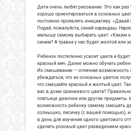
Дети очень любят рисование. Это как раз 
хорошо ориентироваться в основных цвет
постоянно проявлять инициативу: «Давай 
Подай, пожалуйста, синий карандаш. Нар
малышу самому выбирать цвет: «Каким к
синим? А травка у нас будет желтой или з
Ребенок постепенно усвоит цвета и буде
красный мяч. Далее можно обучать ребенк
Их смешивание — отличная возможность не
убеждаться, что из основных цветов получ
что смешайте красный и желтый цвет. Так 
вас в доме оранжевого цвета? Правильно
платьице девочки или другие предметы. 
возможность ребенку самому смешать две
солнышко, лисичку (с вашей помощью), ко
в день для изучения одного цветового о
сделать розовый цвет разведением красн