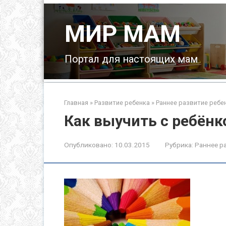
Перейти
к
МИР МАМ
контенту
Портал для настоящих мам
Главная
»
Развитие ребенка
»
Раннее развитие ребе
Как выучить с ребёнк
Опубликовано:
10.03.2015
Рубрика:
Раннее р