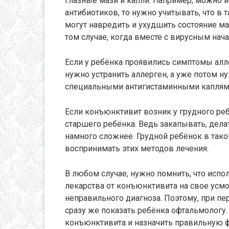
глазные мази и капли. Например, можно 
антибиотиков, то нужно учитывать, что в т
могут навредить и ухудшить состояние м
том случае, когда вместе с вирусным нач
Если у ребёнка проявились симптомы ал
нужно устранить аллерген, а уже потом н
специальными антигистаминными каплям
Если конъюнктивит возник у грудного ребё
старшего ребёнка. Ведь закапывать, дела
намного сложнее. Грудной ребёнок в тако
воспринимать этих методов лечения.
В любом случае, нужно помнить, что испо
лекарства от конъюнктивита на свое усмо
неправильного диагноза. Поэтому, при пе
сразу же показать ребёнка офтальмологу.
конъюнктивита и назначить правильную ф