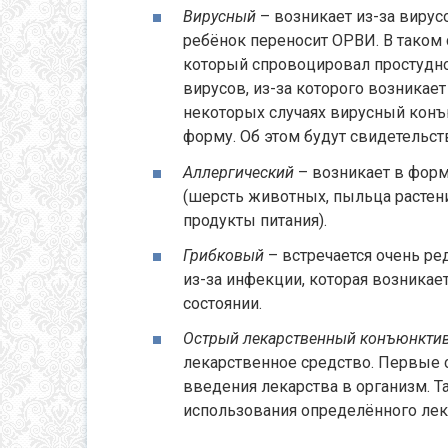
Вирусный
– возникает из-за вирусо
ребёнок переносит ОРВИ. В таком 
который спровоцировал простудно
вирусов, из-за которого возникает
некоторых случаях вирусный кон
форму. Об этом будут свидетельс
Аллергический
– возникает в форм
(шерсть животных, пыльца растен
продукты питания).
Грибковый
– встречается очень ре
из-за инфекции, которая возника
состоянии.
Острый лекарственный конъюнкти
лекарственное средство. Первые 
введения лекарства в организм. Т
использования определённого лек