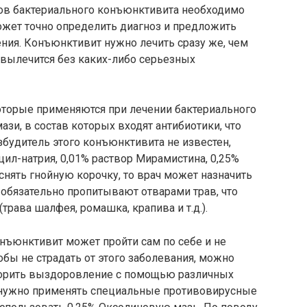
ов бактериального конъюнктивита необходимо
ожет точно определить диагноз и предложить
ия. Конъюнктивит нужно лечить сразу же, чем
 вылечится без каких-либо серьезных
оторые применяются при лечении бактериального
зи, в состав которых входят антибиотики, что
будитель этого конъюнктивита не известен,
ил-натрия, 0,01% раствор Мирамистина, 0,25%
нять гнойную корочку, то врач может назначить
 обязательно пропитывают отварами трав, что
рава шалфея, ромашка, крапива и т.д.).
онъюнктивит может пройти сам по себе и не
обы не страдать от этого заболевания, можно
скорить выздоровление с помощью различных
е нужно применять специальные противовирусные