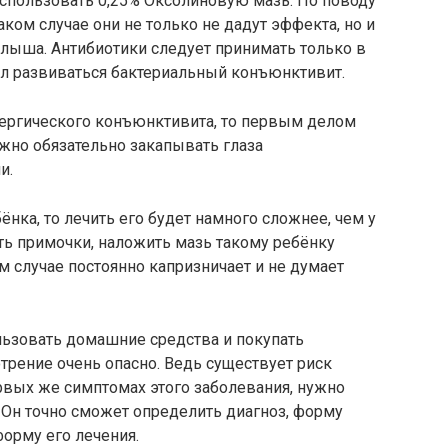
использовать 0,25% Оксолиновую мазь. По поводу
аком случае они не только не дадут эффекта, но и
алыша. Антибиотики следует принимать только в
ал развиваться бактериальный конъюнктивит.
лергического конъюнктивита, то первым делом
ужно обязательно закапывать глаза
и.
нка, то лечить его будет намного сложнее, чем у
ть примочки, наложить мазь такому ребёнку
м случае постоянно капризничает и не думает
льзовать домашние средства и покупать
трение очень опасно. Ведь существует риск
рвых же симптомах этого заболевания, нужно
 Он точно сможет определить диагноз, форму
орму его лечения.