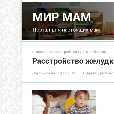
Перейти
к
МИР МАМ
контенту
Портал для настоящих мам
Главная
»
Здоровье ребенка
»
Детские болезни
Расстройство желудка
Опубликовано:
19.11.2014
Рубрика:
Детские 