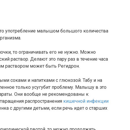
 это употребление малышом большого количества
рганизма.
лочки, то ограничивать его не нужно. Можно
ий раствор. Делают это пару раз в течение часа
ким раствором может быть Регидрон.
ыми соками и напитками с глюкозой. Табу и на
енное только усугубит проблему. Малышу в это
араты. Они вообще не рекомендованы к
отвращения распространения
кишечной инфекции
нка с другими детьми, если речь идет о старших
периодической рвотой, то можно продолжать