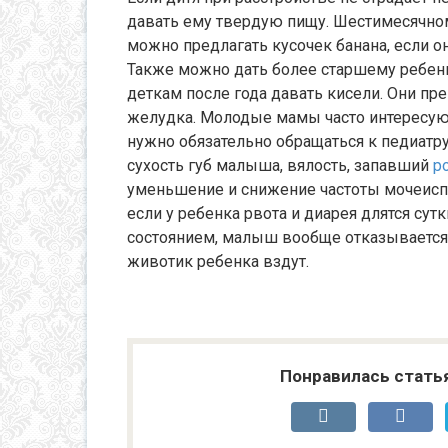
давать ему твердую пищу. Шестимесячно
можно предлагать кусочек банана, если о
Также можно дать более старшему ребенку
деткам после года давать кисели. Они п
желудка. Молодые мамы часто интересуют
нужно обязательно обращаться к педиатру
сухость губ малыша, вялость, запавший
р
уменьшение и снижение частоты мочеиспу
если у ребенка рвота и диарея длятся су
состоянием, малыш вообще отказывается о
животик ребенка вздут.
Понравилась стать