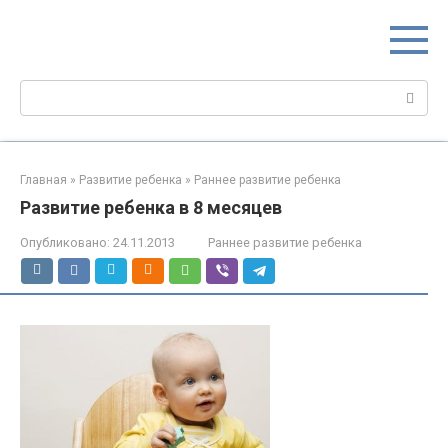
Перейти
МИР МАМ
к
Портал для настоящих мам
контенту
Поиск:
Главная
»
Развитие ребенка
»
Раннее развитие ребенка
Развитие ребенка в 8 месяцев
Опубликовано:
24.11.2013
Раннее развитие ребенка