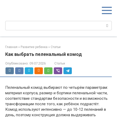
Перейти
МИР МАМ
к
Портал для настоящих мам
контенту
Поиск:
Главная
»
Развитие ребенка
»
Статьи
Как выбрать пеленальный комод
Опубликовано:
09.07.2026
Статьи
Пеленальный комод выбирают по четырём параметрам:
материал корпуса, размер и бортики пеленальной части,
соответствие стандартам безопасности и возможность
трансформации после того, как ребёнок подрастёт.
Комод используют интенсивно — до 10-12 пеленаний в
день, поэтому конструкция должна выдерживать