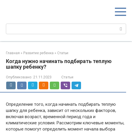
Перейти
МИР МАМ
к
Портал для настоящих мам
контенту
Поиск:
Главная
»
Развитие ребенка
»
Статьи
Когда нужно начинать подбирать теплую
шапку ребенку?
Опубликовано:
21.11.2023
Статьи
Определение того, когда начинать подбирать теплую
шапку для ребенка, зависит от нескольких факторов,
включая возраст, временной период года и
климатические условия. Рассмотрим ключевые моменты,
которые помогут определить момент начала выбора