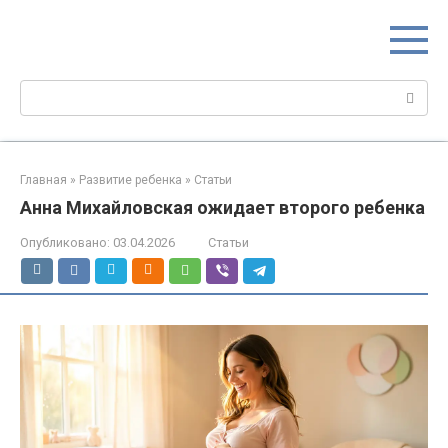
Перейти
МИР МАМ
к
Портал для настоящих мам
контенту
Поиск:
Главная
»
Развитие ребенка
»
Статьи
Анна Михайловская ожидает второго ребенка
Опубликовано:
03.04.2026
Статьи