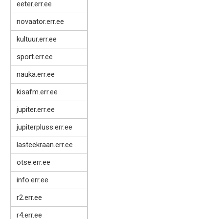
eeter.err.ee
novaator.err.ee
kultuur.err.ee
sport.err.ee
nauka.err.ee
kisafm.err.ee
jupiter.err.ee
jupiterpluss.err.ee
lasteekraan.err.ee
otse.err.ee
info.err.ee
r2.err.ee
r4.err.ee