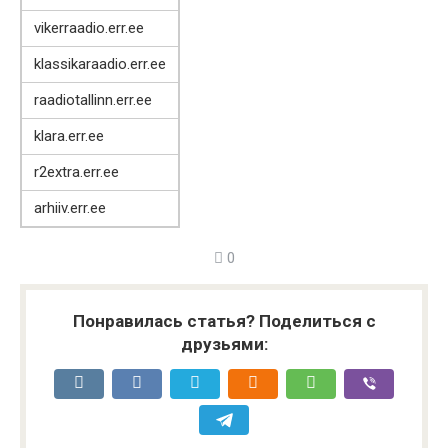
vikerraadio.err.ee
klassikaraadio.err.ee
raadiotallinn.err.ee
klara.err.ee
r2extra.err.ee
arhiiv.err.ee
0
Понравилась статья? Поделиться с
друзьями: