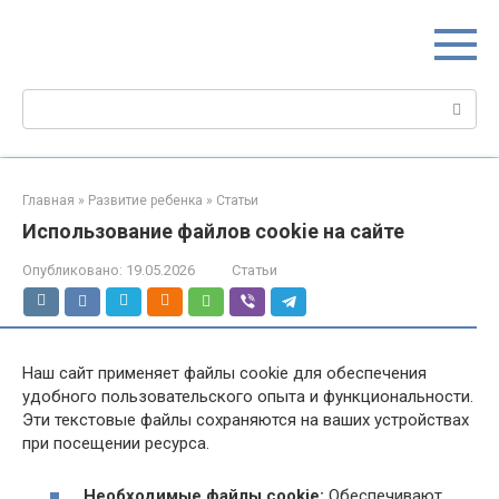
Перейти
МИР МАМ
к
Портал для настоящих мам
контенту
Поиск:
Главная
»
Развитие ребенка
»
Статьи
Использование файлов cookie на сайте
Опубликовано:
19.05.2026
Статьи
Наш сайт применяет файлы cookie для обеспечения
удобного пользовательского опыта и функциональности.
Эти текстовые файлы сохраняются на ваших устройствах
при посещении ресурса.
Необходимые файлы cookie:
Обеспечивают