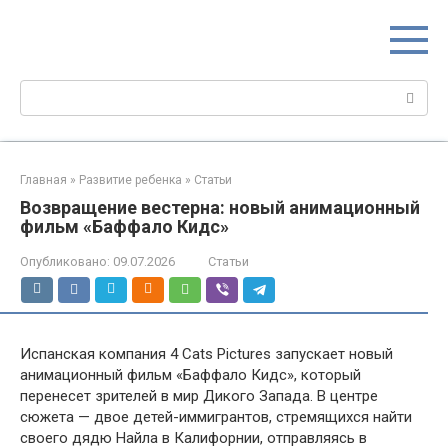
Перейти
МИР МАМ
к
Портал для настоящих мам
контенту
Поиск:
Главная
»
Развитие ребенка
»
Статьи
Возвращение вестерна: новый анимационный
фильм «Баффало Кидс»
Опубликовано:
09.07.2026
Статьи
Испанская компания 4 Cats Pictures запускает новый
анимационный фильм «Баффало Кидс», который
перенесет зрителей в мир Дикого Запада. В центре
сюжета — двое детей-иммигрантов, стремящихся найти
своего дядю Найла в Калифорнии, отправляясь в