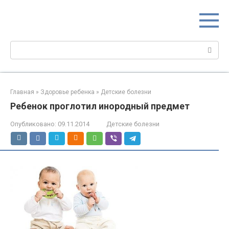
Перейти
МИР МАМ
к
Портал для настоящих мам
контенту
Поиск:
Главная
»
Здоровье ребенка
»
Детские болезни
Ребенок проглотил инородный предмет
Опубликовано:
09.11.2014
Детские болезни