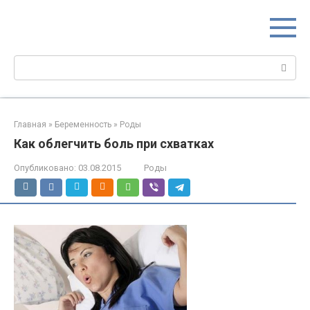
Перейти
МИР МАМ
к
Портал для настоящих мам
контенту
Поиск:
Главная
»
Беременность
»
Роды
Как облегчить боль при схватках
Опубликовано:
03.08.2015
Роды