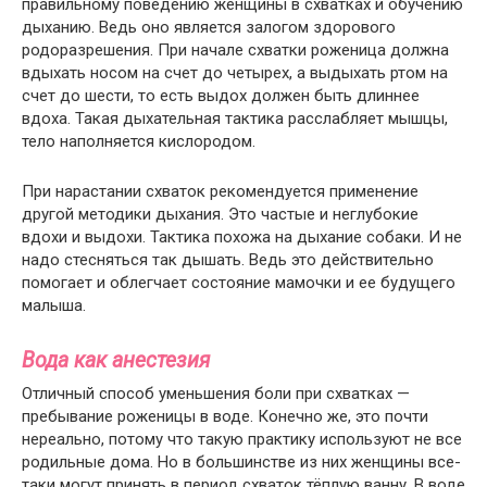
правильному поведению женщины в схватках и обучению
дыханию. Ведь оно является залогом здорового
родоразрешения. При начале схватки роженица должна
вдыхать носом на счет до четырех, а выдыхать ртом на
счет до шести, то есть выдох должен быть длиннее
вдоха. Такая дыхательная тактика расслабляет мышцы,
тело наполняется кислородом.
При нарастании схваток рекомендуется применение
другой методики дыхания. Это частые и неглубокие
вдохи и выдохи. Тактика похожа на дыхание собаки. И не
надо стесняться так дышать. Ведь это действительно
помогает и облегчает состояние мамочки и ее будущего
малыша.
Вода как анестезия
Отличный способ уменьшения боли при схватках —
пребывание роженицы в воде. Конечно же, это почти
нереально, потому что такую практику используют не все
родильные дома. Но в большинстве из них женщины все-
таки могут принять в период схваток тёплую ванну. В воде