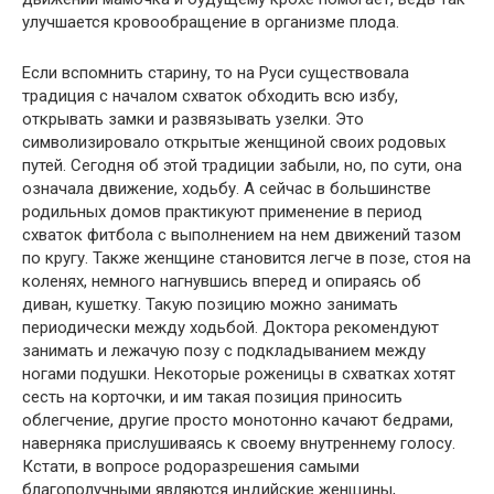
улучшается кровообращение в организме плода.
Если вспомнить старину, то на Руси существовала
традиция с началом схваток обходить всю избу,
открывать замки и развязывать узелки. Это
символизировало открытые женщиной своих родовых
путей. Сегодня об этой традиции забыли, но, по сути, она
означала движение, ходьбу. А сейчас в большинстве
родильных домов практикуют применение в период
схваток фитбола с выполнением на нем движений тазом
по кругу. Также женщине становится легче в позе, стоя на
коленях, немного нагнувшись вперед и опираясь об
диван, кушетку. Такую позицию можно занимать
периодически между ходьбой. Доктора рекомендуют
занимать и лежачую позу с подкладыванием между
ногами подушки. Некоторые роженицы в схватках хотят
сесть на корточки, и им такая позиция приносить
облегчение, другие просто монотонно качают бедрами,
наверняка прислушиваясь к своему внутреннему голосу.
Кстати, в вопросе родоразрешения самыми
благополучными являются индийские женщины,