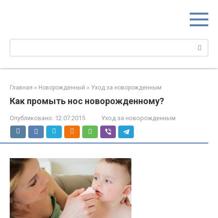
Перейти
МИР МАМ
к
Портал для настоящих мам
контенту
Поиск:
Главная
»
Новорожденный
»
Уход за новорожденным
Как промыть нос новорожденному?
Опубликовано:
12.07.2015
Уход за новорожденным