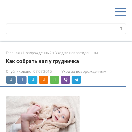
Перейти
МИР МАМ
к
Портал для настоящих мам
контенту
Поиск:
Главная
»
Новорожденный
»
Уход за новорожденным
Как собрать кал у грудничка
Опубликовано:
07.07.2015
Уход за новорожденным