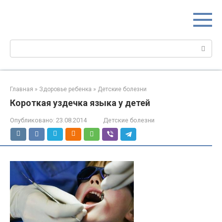
Перейти
МИР МАМ
к
Портал для настоящих мам
контенту
Поиск:
Главная
»
Здоровье ребенка
»
Детские болезни
Короткая уздечка языка у детей
Опубликовано:
23.08.2014
Детские болезни