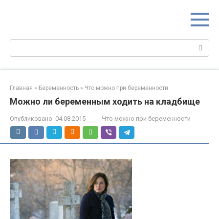
Перейти
МИР МАМ
к
Портал для настоящих мам
контенту
Поиск:
Главная
»
Беременность
»
Что можно при беременности
Можно ли беременным ходить на кладбище
Опубликовано:
04.08.2015
Что можно при беременности