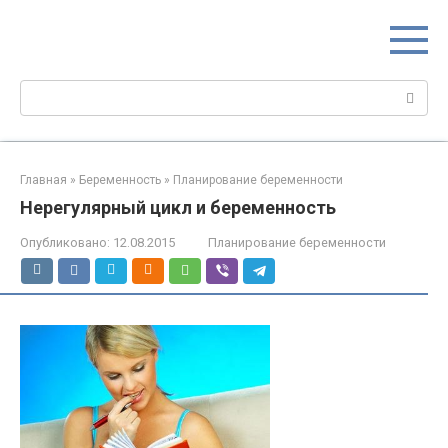
Перейти
МИР МАМ
к
Портал для настоящих мам
контенту
Поиск:
Главная
»
Беременность
»
Планирование беременности
Нерегулярный цикл и беременность
Опубликовано:
12.08.2015
Планирование беременности