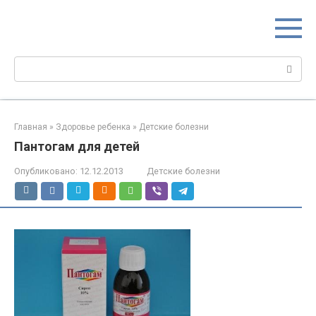
Перейти
МИР МАМ
к
Портал для настоящих мам
контенту
Поиск:
Главная
»
Здоровье ребенка
»
Детские болезни
Пантогам для детей
Опубликовано:
12.12.2013
Детские болезни