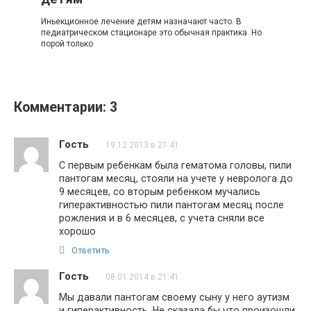
Иньекционное лечение детям назначают часто. В
педиатрическом стационаре это обычная практика. Но
порой только
Комментарии: 3
Гость
19.12.2013 в 21:41
С первым ребенкам была гематома головы, пили
пантогам месяц, стояли на учете у невролога до
9 месяцев, со вторым ребенком мучались
гиперактивностью пили пантогам месяц после
рожления и в 6 месяцев, с учета сняли все
хорошо
Ответить
Гость
08.01.2014 в 21:41
Мы давали пантогам своему сыну у него аутизм
и гиперактивность. Не сказала бы что произошли