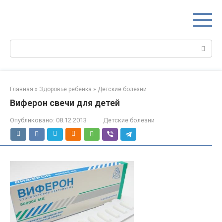
Перейти
МИР МАМ
к
Портал для настоящих мам
контенту
Поиск:
Главная
»
Здоровье ребенка
»
Детские болезни
Виферон свечи для детей
Опубликовано:
08.12.2013
Детские болезни