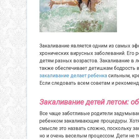
Закаливание является одним из самых э
хронических вирусных заболеваний. Его 
детям разных возрастов. Закаливание в 
также обеспечивает детишкам бодрость в 
закаливание делает ребенка
сильным, кр
Если следовать всем советам и рекоменда
Закаливание детей летом: о
Все чаще заботливые родители задумывают
ребенком закаливающие процедуры. Хот
смысле это назвать сложно, поскольку з
но и очень веселым процессом. Дети не т