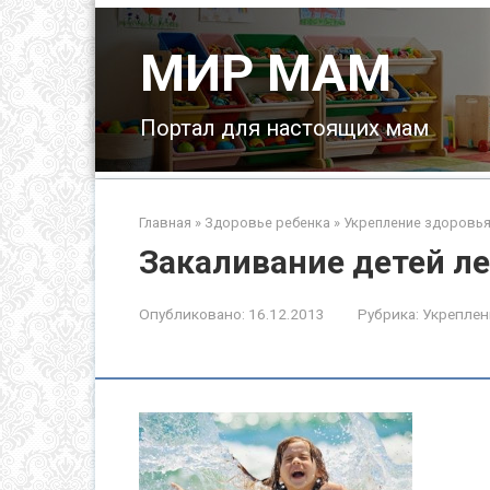
Перейти
к
МИР МАМ
контенту
Портал для настоящих мам
Главная
»
Здоровье ребенка
»
Укрепление здоровья
Закаливание детей л
Опубликовано:
16.12.2013
Рубрика:
Укреплен