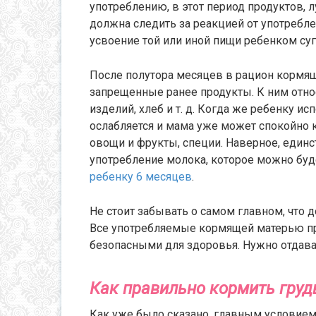
употреблению, в этот период продуктов, 
должна следить за реакцией от употребл
усвоение той или иной пищи ребенком су
После полутора месяцев в рацион кормя
запрещенные ранее продукты. К ним отно
изделий, хлеб и т. д. Когда же ребенку и
ослабляется и мама уже может спокойно к
овощи и фрукты, специи. Наверное, един
употребление молока, которое можно буд
ребенку 6 месяцев
.
Не стоит забывать о самом главном, что
Все употребляемые кормящей матерью п
безопасными для здоровья. Нужно отдава
Как правильно кормить гру
Как уже было сказано, главным условием 