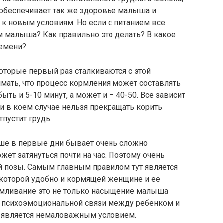
о обеспечивает так же здоровье малыша и
к новым условиям. Но если с питанием все
м малыша? Как правильно это делать? В какое
ремени?
торые первый раз сталкиваются с этой
мать, что процесс кормления может составлять
ть и 5-10 минут, а может и – 40-50. Все зависит
Ни в коем случае нельзя прекращать корить
тпустит грудь.
аше в первые дни бывает очень сложно
жет затянуться почти на час. Поэтому очень
 позы. Самым главным правилом тут является
в которой удобно и кормящей женщине и ее
армливание это не только насыщение малыша
е психоэмоциональной связи между ребенком и
, является немаловажным условием.