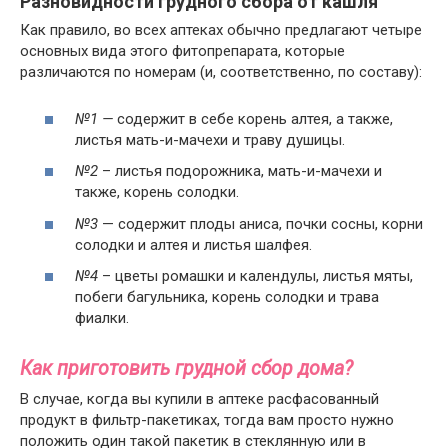
Разновидности грудного сбора от кашля
Как правило, во всех аптеках обычно предлагают четыре
основных вида этого фитопрепарата, которые
различаются по номерам (и, соответственно, по составу):
№1 —
содержит в себе корень алтея, а также,
листья мать-и-мачехи и траву душицы.
№2
– листья подорожника, мать-и-мачехи и
также, корень солодки.
№3
— содержит плоды аниса, почки сосны, корни
солодки и алтея и листья шалфея.
№4
– цветы ромашки и календулы, листья мяты,
побеги багульника, корень солодки и трава
фиалки.
Как приготовить грудной сбор дома?
В случае, когда вы купили в аптеке расфасованный
продукт в фильтр-пакетиках, тогда вам просто нужно
положить один такой пакетик в стеклянную или в