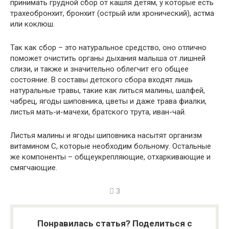
принимать грудной сбор от кашля детям, у которые есть
трахеобронхит, бронхит (острый или хронический), астма
или коклюш.
Так как сбор – это натуральное средство, оно отлично
поможет очистить органы дыхания малыша от лишней
слизи, и также и значительно облегчит его общее
состояние. В составы детского сбора входят лишь
натуральные травы, такие как литься малины, шалфей,
чабрец, ягоды шиповника, цветы и даже трава фиалки,
листья мать-и-мачехи, братского трута, иван-чай.
Листья малины и ягоды шиповника насытят организм
витамином С, которые необходим больному. Остальные
же компоненты – общеукрепляющие, отхаркивающие и
смягчающие.
3
Понравилась статья? Поделиться с