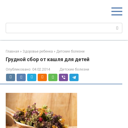
Перейти
МИР МАМ
к
Портал для настоящих мам
контенту
Поиск:
Главная
»
Здоровье ребенка
»
Детские болезни
Грудной сбор от кашля для детей
Опубликовано:
04.02.2014
Детские болезни